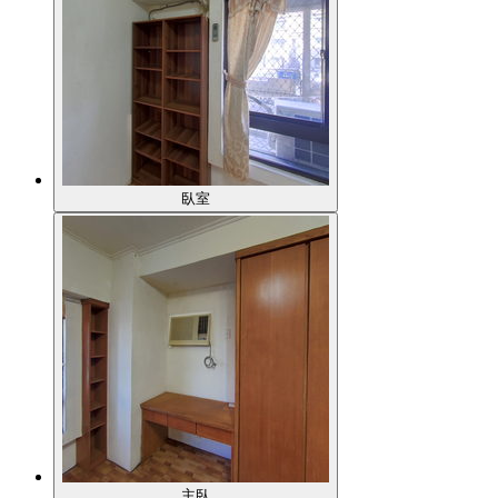
臥室
主臥