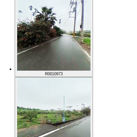
R0010973