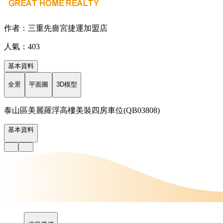
作者：三重先嗇宮捷運加盟店
人氣：403
基本資料
全景
平面圖
3D模型
泰山區美麗羅浮高樓美裝四房車位(QB03808)
基本資料