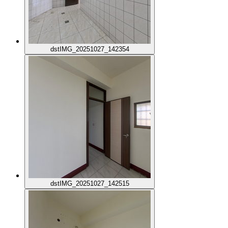
dstIMG_20251027_142354
dstIMG_20251027_142515