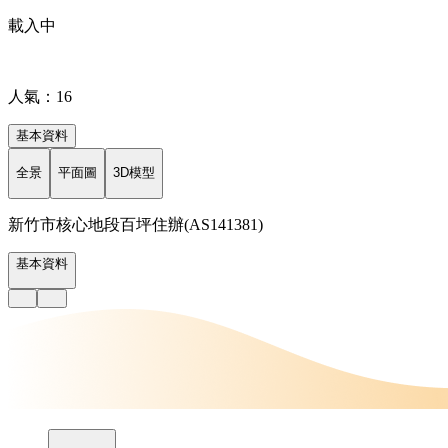
載入中
人氣：16
基本資料
全景
平面圖
3D模型
新竹市核心地段百坪住辦(AS141381)
基本資料