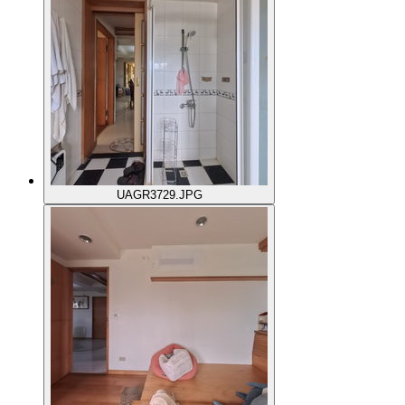
UAGR3729.JPG