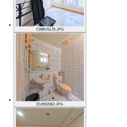
CWBV5178.JPG
EUHD2063.JPG