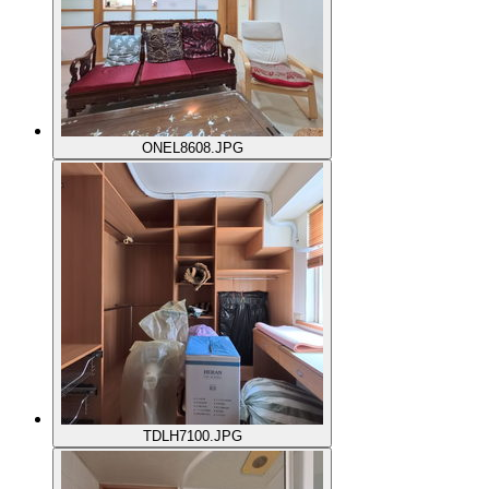
ONEL8608.JPG
TDLH7100.JPG