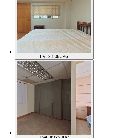
EVJS8109.JPG
FWFP9139.JPG