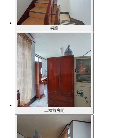
梯廳
二樓前房間