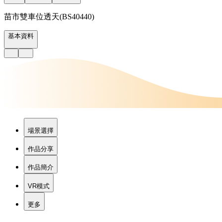
苗市雙車位透天(BS40440)
基本資料
場景選擇
作品分享
作品簡介
VR模式
更多