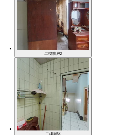
二樓前房2
二樓衛浴