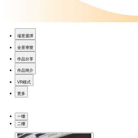
場景選擇
全景導覽
作品分享
作品簡介
VR模式
更多
一樓
二樓