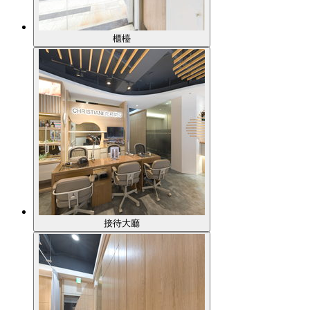
櫃檯
接待大廳