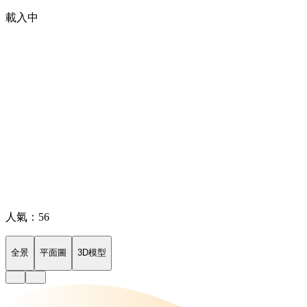
載入中
人氣：56
全景
平面圖
3D模型