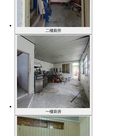
二樓廁所
一樓廚房