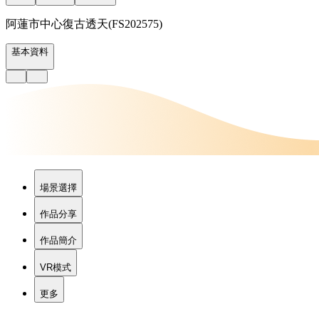
阿蓮市中心復古透天(FS202575)
基本資料
場景選擇
作品分享
作品簡介
VR模式
更多