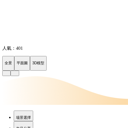
人氣：401
全景
平面圖
3D模型
場景選擇