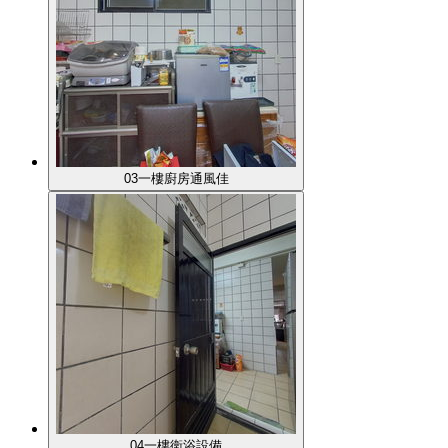
03一樓廚房通風佳
04一樓衛浴設備