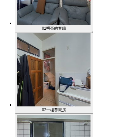
01明亮的客廳
02一樓尊親房