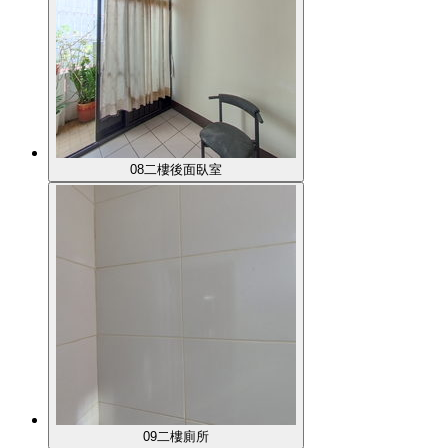
08二樓後面臥室
09二樓廁所