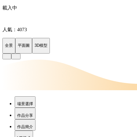
載入中
人氣：4073
全景
平面圖
3D模型
場景選擇
作品分享
作品簡介