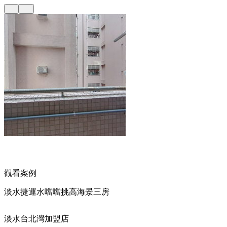
觀看案例
淡水捷運水噹噹挑高海景三房
淡水台北灣加盟店